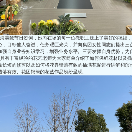
海英致节日贺词，她向在场的每一位教职工送上了美好的祝福，
心，目标催人奋进，任务艰巨光荣，并向集团女性同志们提出三
加强自身业务知识学习，增强业务水平。三要发挥自身优势，为
具有丰富经验的花艺老师为大家简单介绍了如何保鲜花材以及插
枝长短的修剪以及如何将花卉错落有致的插满花泥进行讲解和演
错落有致、花团锦簇的花艺作品纷纷呈现。