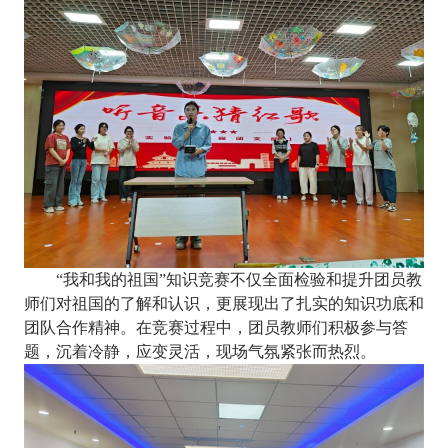
“我和我的祖国”知识竞赛不仅
全面检验和提升
团员教
师们
对祖国的了解和认识
，更
展现出了扎实的知识功底和
团队合作精神。在竞赛过程中，团员教师们积极参与答
题，沉着冷静，应变灵活，现场气氛紧张而热烈。