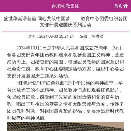
合肥幼教集团
首页
盛世华诞谱新篇 同心共筑中国梦 ——教育中心团委组织各团
支部开展迎国庆系列活动
时间：2024-09-30 15:24:14
编辑： 管理员
2024年10月1日是中华人民共和国成立75周年，
为引
领各团支部青年团员教师继承和发扬爱国主义精神，营造
昂扬向上、团结奋进的氛围，增强团员教师的国家意识和
社会责任感。
教育中心
团委制定活动方案，组织中心各团
支部开展迎国庆主题系列活动。
“红色记忆”和“红色歌曲”是中华民族的精神纽带，孕
育永放光芒的不屈精神。团员教师们通过观看红色影片、
颂唱经典红歌，
感受到了先辈的爱国热情和党的奋斗历
程，唱出了对祖国的赞美之情和无限忠诚与热爱，
传递了
团员
教师对党、对祖国最真挚的祝福，更展示出新时代教
师应有的精神风貌。