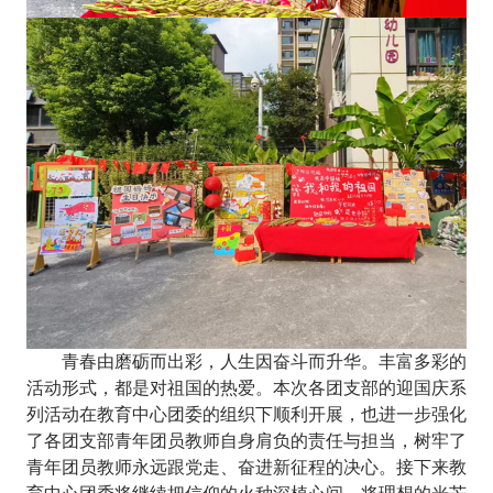
青春由磨砺而出彩，人生因奋斗而升华。
丰富多彩
的
活动形式，
都是对祖国的热爱。
本次各团支部的迎国庆系
列活动在
教育中心团委
的组织下顺利开展，也
进一步强化
了
各团支部
青年团员教师自身肩负的责任与担当，树牢了
青年团员教师永远跟党走、奋进新征程的决心。接下来
教