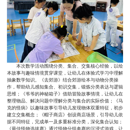
本次
数学活动
围绕分类、集合、交集核心经验，以绘
本故事与趣味情境贯穿课堂，让幼儿在体验式学习中理解
抽象数学知识。《去郊游》结合郊游绘本与动物分类操
作，帮助幼儿感知集合、初识交集，锻炼分类表达与逻辑
思维；《爷爷的神秘箱子》借助冒险故事情境，让幼儿在
整理物品、解决问题中理解分类与集合的实际价值；《马
克的怪病》以趣味故事引导幼儿发现物体双重特征，初步
建立交集概念；《帽子商店》创设商店场景，引导幼儿依
据不同特征，完成单一及多重标准分类，深化集合认知；
《最佳怪物选拔赛》通过怪物分组参赛的沉浸式游戏，让