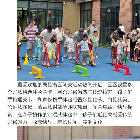
最受欢迎的民族游园闯关活动热闹开启。园区设置多
个民族特色体验关卡，融合民俗游戏与传统技艺。孩子们
手持通关卡，和家长携手体验维吾尔族顶碗、白族扎染、
哈尼族花毽、蒙古族射箭等趣味项目，闯关集章、快乐探
索。在亲子协作的沉浸式体验中，孩子们近距离感受传统
民俗魅力，收获快乐、增长见闻、浸润文化。