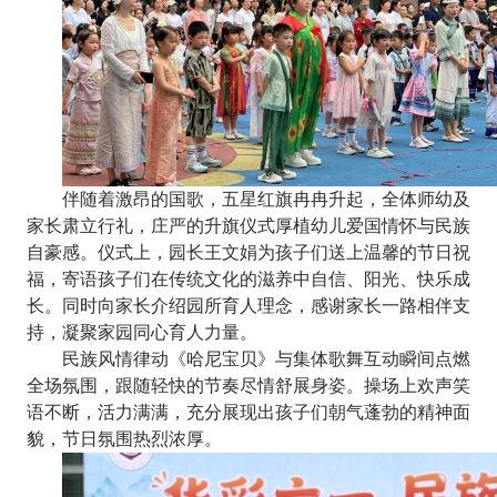
伴随着激昂的国歌，五星红旗冉冉升起，全体师幼及
家长肃立行礼，庄严的升旗仪式厚植幼儿爱国情怀与民族
自豪感。仪式上，园长王文娟为孩子们送上温馨的节日祝
福，寄语孩子们在传统文化的滋养中自信、阳光、快乐成
长。同时向家长介绍园所育人理念，感谢家长一路相伴支
持，凝聚家园同心育人力量。
民族风情律动《哈尼宝贝》与集体歌舞互动瞬间点燃
全场氛围，跟随轻快的节奏尽情舒展身姿。操场上欢声笑
语不断，活力满满，充分展现出孩子们朝气蓬勃的精神面
貌，节日氛围热烈浓厚。