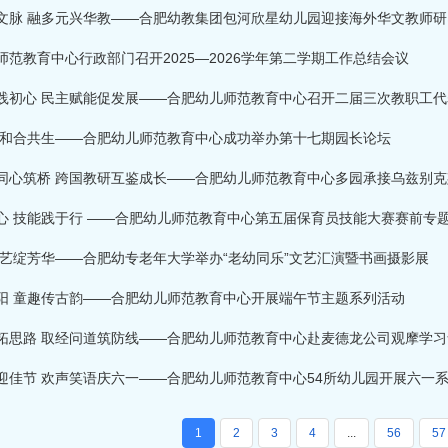
文脉 融多元兴华教——合肥幼教集团包河欣星幼儿园迎接海外华文教师
师范教育中心行政部门召开2025—2026学年第二学期工作总结会议
践初心 民主赋能促发展——合肥幼儿师范教育中心召开二届三次教职工代
 和合共生——合肥幼儿师范教育中心成功举办第十七期园长论坛
同心筑桥 跨国教研互鉴成长——合肥幼儿师范教育中心多园承接乌兹别
心 技能践于行 ——合肥幼儿师范教育中心第五届保育员技能大赛赛前专
 艺绽芳华——合肥幼专老年大学举办“老幼同乐”文艺汇演暨书画摄影展
阳 童趣传古韵——合肥幼儿师范教育中心开展端午节主题系列活动
拓思路 取经问道筑防线——合肥幼儿师范教育中心赴麦德龙公司观摩学
迎佳节 欢声笑语庆六一——合肥幼儿师范教育中心54所幼儿园开展六一
1
2
3
4
...
56
57